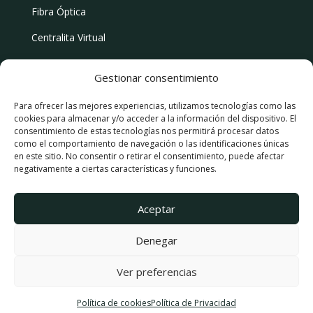
Fibra Óptica
Centralita Virtual
Centralita Virtual con IA
Gestionar consentimiento
Para ofrecer las mejores experiencias, utilizamos tecnologías como las
cookies para almacenar y/o acceder a la información del dispositivo. El
Tarifas Móvil
consentimiento de estas tecnologías nos permitirá procesar datos
como el comportamiento de navegación o las identificaciones únicas
Internet Rural
en este sitio. No consentir o retirar el consentimiento, puede afectar
negativamente a ciertas características y funciones.
Router 5G
Aceptar
Denegar
Copyright © 2026 PhoneCloud |
Política de
Privacidad
–
Política de cookies
Ver preferencias
Política de cookies
Política de Privacidad