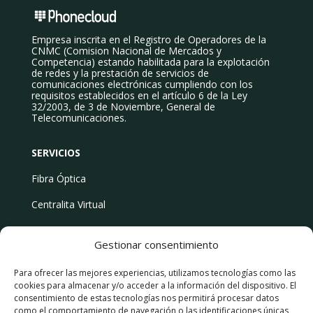
Empresa inscrita en el Registro de Operadores de la
CNMC (Comision Nacional de Mercados y
Competencia) estando habilitada para la explotación
de redes y la prestación de servicios de
comunicaciones electrónicas cumpliendo con los
requisitos establecidos en el artículo 6 de la Ley
32/2003, de 3 de Noviembre, General de
Telecomunicaciones.
SERVICIOS
Fibra Óptica
Centralita Virtual
Centralita Virtual con IA
Gestionar consentimiento
Para ofrecer las mejores experiencias, utilizamos tecnologías como las
cookies para almacenar y/o acceder a la información del dispositivo. El
Tarifas Móvil
consentimiento de estas tecnologías nos permitirá procesar datos
como el comportamiento de navegación o las identificaciones únicas